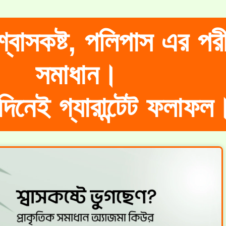
শ্বাসকষ্ট, পলিপাস এর পরী
সমাধান।
দিনেই গ্যারান্টেট ফলাফল