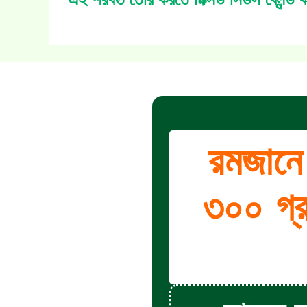
রমজানে
৩০০ গ্র