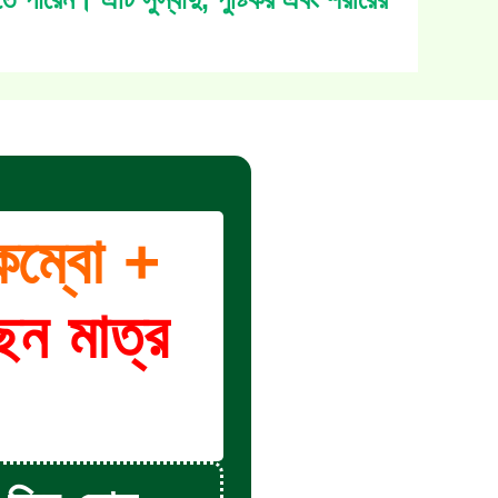
কম্বো +
ছেন মাত্র