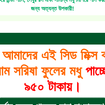
জন্য অত্যন্ত উপকারী!
 আমাদের এই সিড মিক্স 
াম সরিষা ফুলের মধু
পাচ্
৯৫০ টাকায়।